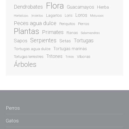
Flora
Dendrobates
Guacamayos
Hierba
Loros
Lagartos
Loris
Hortalizas
Insectos
Moluscos
Peces agua dulce
Perros
Periquitos
Plantas
Primates
Ranas
Salamandras
Serpientes
Sapos
Tortugas
Setas
Tortugas marinas
Tortugas agua dulce
Tritones
Víboras
Tortugas terrestres
Tritón
Árboles
Perros
Gatos