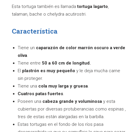
Esta tortuga también es llamada
tortuga lagarto
,
talaman, bache o chelydra acutirostri.
Característica
Tiene un
caparazón de color marrón oscuro a verde
oliva
.
Tiene entre
50 a 60 cm de longitud.
El
plastrón es muy pequeño
y le deja mucha carne
sin proteger.
Tiene una
cola muy larga y gruesa
.
Cuatros patas fuertes
.
Poseen una
cabeza grande y voluminosa
y esta
cubiertas por diversas protuberancias como espinas ,
tres de estas están alargadas en la barbilla.
Estas tortugas en el fondo de los ríos pasa
desapercibida ya que su camuflaje le sirve para cazar