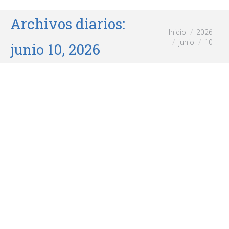
Archivos diarios:
Estás aquí:
Inicio
2026
junio
10
junio 10, 2026
Cuidar la higiene de tu hámster
Mamíferos y roedores
Por
wikiforum
junio 10, 2026
El hámster es una de las mascotas más populares,