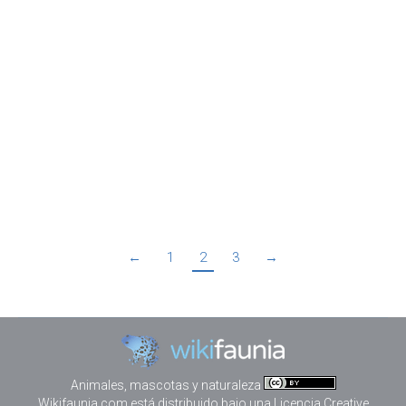
Sí, es bien conocido que el brócoli, especialmente
los brotes de brócoli, tienen compuestos que son
altamente eficaces en la lucha contra ciertos tipos
de cáncer y la inflamación. Sin embargo, ¿alguna vez
se ha preguntado si el brócoli sería un buen
protector solar? El hecho es que es muy posible
que pueda serlo. Según…
←
1
2
3
→
Animales, mascotas y naturaleza
Wikifaunia.com
está distribuido bajo una
Licencia Creative