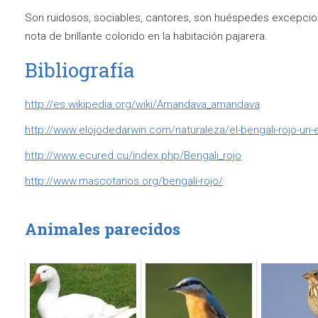
Son ruidosos, sociables, cantores, son huéspedes excepcio
nota de brillante colorido en la habitación pajarera.
Bibliografía
http://es.wikipedia.org/wiki/Amandava_amandava
http://www.elojodedarwin.com/naturaleza/el-bengali-rojo-un-e
http://www.ecured.cu/index.php/Bengali_rojo
http://www.mascotarios.org/bengali-rojo/
Animales parecidos