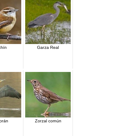
hín
Garza Real
orán
Zorzal común