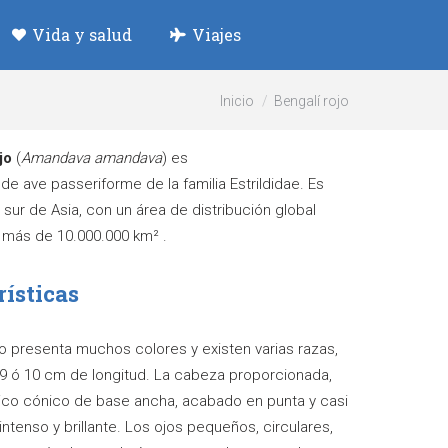
Vida y salud
Viajes
Estás aquí:
Inicio
Bengalí rojo
jo
(
Amandava amandava
) es
de ave passeriforme de la familia Estrildidae. Es
l sur de Asia, con un área de distribución global
 más de 10.000.000 km² .
rísticas
ojo presenta muchos colores y existen varias razas,
9 ó 10 cm de longitud. La cabeza proporcionada,
ico cónico de base ancha, acabado en punta y casi
intenso y brillante. Los ojos pequeños, circulares,