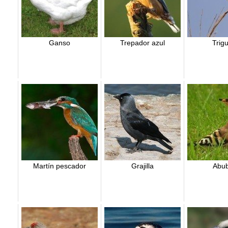
Ganso
Trepador azul
Trig
Martín pescador
Grajilla
Abub