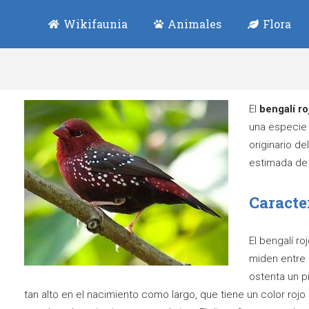
Wikifaunia
Animales
Flora
El
bengalí ro
una especie 
originario de
estimada de
Caracte
El bengalí r
miden entre 
ostenta un p
tan alto en el nacimiento como largo, que tiene un color rojo 