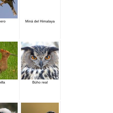
uero
Miná del Himalaya
illa
Búho real