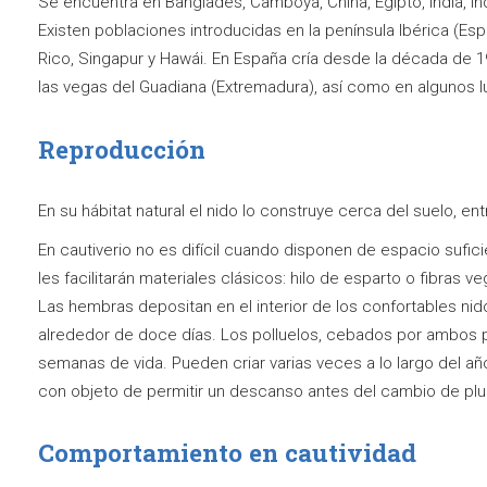
Se encuentra en Bangladés, Camboya, China, Egipto, India, Ind
Existen poblaciones introducidas en la península Ibérica (Españ
Rico, Singapur y Hawái. En España cría desde la década de
las vegas del Guadiana (Extremadura), así como en algunos l
Reproducción
En su hábitat natural el nido lo construye cerca del suelo, en
En cautiverio no es difí­cil cuando disponen de espacio sufi
les facilitarán materiales clásicos: hilo de esparto o fibras 
Las hembras depositan en el interior de los confortables ni
alrededor de doce días. Los polluelos, cebados por ambos pr
semanas de vida. Pueden criar varias veces a lo largo del año
con objeto de permitir un descanso antes del cambio de plu
Comportamiento en cautividad