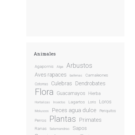
Animales
Arbustos
Agapornis
Alga
Aves rapaces
Camaleones
ballenas
Culebras
Dendrobates
Cotorras
Flora
Guacamayos
Hierba
Loros
Lagartos
Loris
Hortalizas
Insectos
Peces agua dulce
Periquitos
Moluscos
Plantas
Primates
Perros
Sapos
Ranas
Salamandras