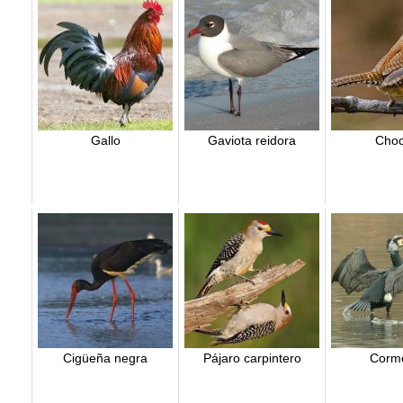
Gallo
Gaviota reidora
Choc
Cigüeña negra
Pájaro carpintero
Corm