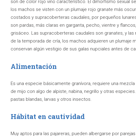
son de color rojo vino caracterí­stico. El dimorfismo sexual
los machos se visten con un plumaje rojo granate más oscuro 
costados y supracoberteras caudales, por pequeños lunares
son pardas, más claras en garganta, pecho, vientre y flanco
grisáceo. Las supracoberteras caudales son granates, y las 
de la temporada de crí­a, los machos adquieren un plumaje 
conservan algún vestigio de sus galas nupciales antes de ca
Alimentación
Es una especie básicamente graní­vora, requiere una mezcla
de mijo con algo de alpiste, nabina, negrillo y otras especies.
pastas blandas, larvas y otros insectos.
Hábitat en cautividad
Muy aptos para las pajareras, pueden albergarse por parejas