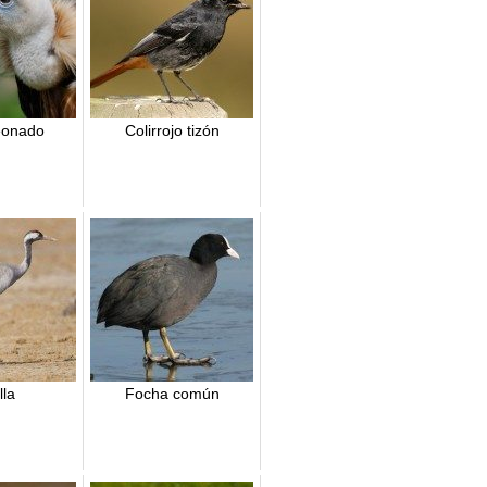
leonado
Colirrojo tizón
lla
Focha común