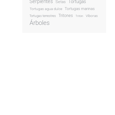
Serpientes
Tortugas
Setas
Tortugas marinas
Tortugas agua dulce
Tritones
Víboras
Tortugas terrestres
Tritón
Árboles