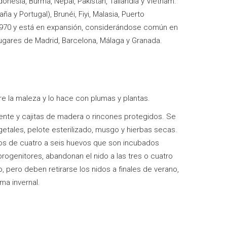
onesia, Burma, Nepal, Pakistán, Tailandia y Vietnam.
a y Portugal), Brunéi, Fiyi, Malasia, Puerto
 1970 y está en expansión, considerándose común en
ugares de Madrid, Barcelona, Málaga y Granada.
tre la maleza y lo hace con plumas y plantas.
ciente y cajitas de madera o rincones protegidos. Se
vegetales, pelote esterilizado, musgo y hierbas secas.
dos de cuatro a seis huevos que son incubados
ogenitores, abandonan el nido a las tres o cuatro
, pero deben retirarse los nidos a finales de verano,
ma invernal.