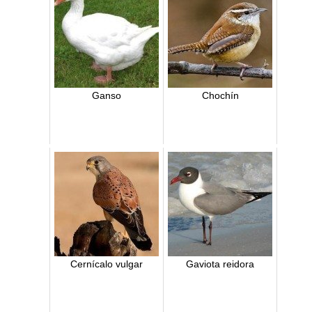
Ganso
Chochín
Cernícalo vulgar
Gaviota reidora