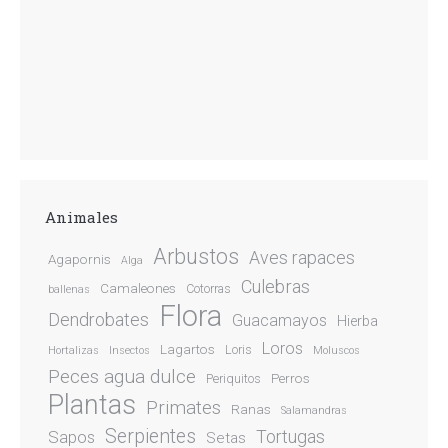
Animales
Arbustos
Aves rapaces
Agapornis
Alga
Culebras
Camaleones
Cotorras
ballenas
Flora
Dendrobates
Guacamayos
Hierba
Loros
Lagartos
Loris
Hortalizas
Insectos
Moluscos
Peces agua dulce
Perros
Periquitos
Plantas
Primates
Ranas
Salamandras
Serpientes
Sapos
Tortugas
Setas