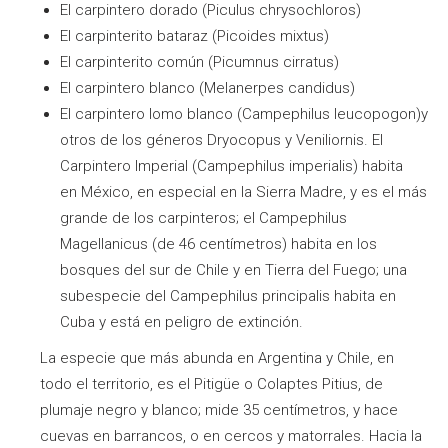
El carpintero dorado (Piculus chrysochloros)
El carpinterito bataraz (Picoides mixtus)
El carpinterito común (Picumnus cirratus)
El carpintero blanco (Melanerpes candidus)
El carpintero lomo blanco (Campephilus leucopogon)y
otros de los géneros Dryocopus y Veniliornis. El
Carpintero Imperial (Campephilus imperialis) habita
en México, en especial en la Sierra Madre, y es el más
grande de los carpinteros; el Campephilus
Magellanicus (de 46 centímetros) habita en los
bosques del sur de Chile y en Tierra del Fuego; una
subespecie del Campephilus principalis habita en
Cuba y está en peligro de extinción.
La especie que más abunda en Argentina y Chile, en
todo el territorio, es el Pitigüe o Colaptes Pitius, de
plumaje negro y blanco; mide 35 centímetros, y hace
cuevas en barrancos, o en cercos y matorrales. Hacia la