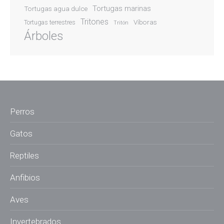
Tortugas marinas
Tortugas agua dulce
Tritones
Víboras
Tortugas terrestres
Tritón
Árboles
Perros
Gatos
Reptiles
Anfibios
Aves
Invertebrados