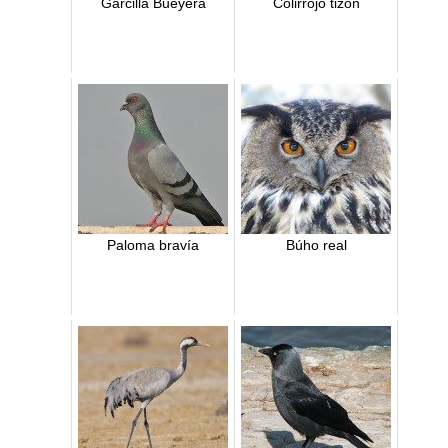
Garcilla Bueyera
Colirrojo tizón
Paloma bravía
Búho real