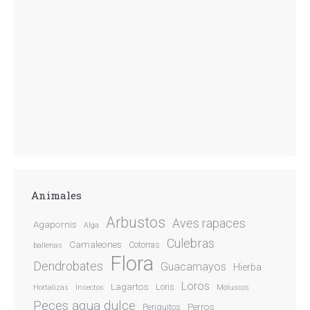
Animales
Arbustos
Aves rapaces
Agapornis
Alga
Culebras
Camaleones
Cotorras
ballenas
Flora
Dendrobates
Guacamayos
Hierba
Loros
Lagartos
Loris
Hortalizas
Insectos
Moluscos
Peces agua dulce
Perros
Periquitos