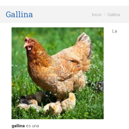
Gallina
Estás aquí:
Inicio
Gallina
La
gallina
es una