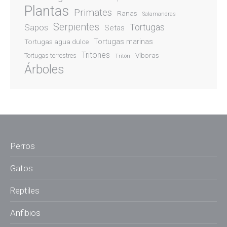
Plantas
Primates
Ranas
Salamandras
Serpientes
Sapos
Tortugas
Setas
Tortugas marinas
Tortugas agua dulce
Tritones
Víboras
Tortugas terrestres
Tritón
Árboles
Perros
Gatos
Reptiles
Anfibios