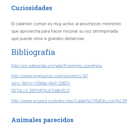
Curiosidades
El calamón común es muy activo al anochecer, momento
que aprovecha para hacer resonar su voz atrompetada,
que puede oírse a grandes distancias.
Bibliografía
http://es.wikipedia.org/wiki/Porphyrio_porphyrio
http://www.regmurcia.com/servlet/s.Sl?
sit=c,365,m,1036&r=ReP-25821-
DETALLE_REPORTAJESABUELO
http://www.ecured.cu/index.php/Calam%C3%B3n_com%C3
Animales parecidos