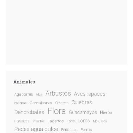
Animales
Arbustos
Aves rapaces
Agapornis
Alga
Culebras
Camaleones
Cotorras
ballenas
Flora
Dendrobates
Guacamayos
Hierba
Loros
Lagartos
Loris
Hortalizas
Insectos
Moluscos
Peces agua dulce
Perros
Periquitos