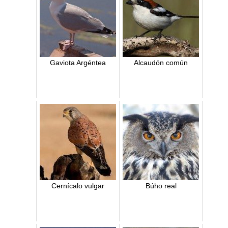
Gaviota Argéntea
Alcaudón común
Cernícalo vulgar
Búho real