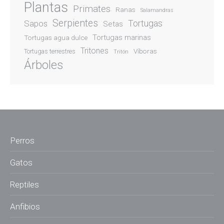
Plantas
Primates
Ranas
Salamandras
Serpientes
Sapos
Tortugas
Setas
Tortugas marinas
Tortugas agua dulce
Tritones
Víboras
Tortugas terrestres
Tritón
Árboles
Perros
Gatos
Reptiles
Anfibios