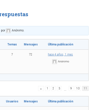
 respuestas
s
por
Anónimo
.
Temas
Mensajes
Última publicación
7
72
hace 4 años, 1 mes
Anónimo
←
1
2
3
…
9
10
11
Usuarios
Mensajes
Última publicación