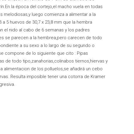
n.En la época del cortejo,el macho vuela en todas
s melodiosas,y luego comienza a alimentar a la
3 a 5 huevos de 30,7 x 23,8 mm que la hembra
 el nido al cabo de 6 semanas y los padres
es se parecen a la hembrea,pero carecen de todo
pondiente a su sexo a lo largo de su segundo o
se compone de lo siguiente que cito : Pipas
tas de todo tipo,zanahorias,colinabos tiernos,hiervas y
a alimentacion de los polluelos,se añadirá un cebo
as. Resulta imposible tener una cotorra de Kramer
gresiva.