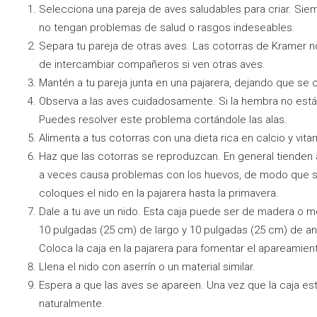
Selecciona una pareja de aves saludables para criar. Siem
no tengan problemas de salud o rasgos indeseables.
Separa tu pareja de otras aves. Las cotorras de Kramer no
de intercambiar compañeros si ven otras aves.
Mantén a tu pareja junta en una pajarera, dejando que se
Observa a las aves cuidadosamente. Si la hembra no está
Puedes resolver este problema cortándole las alas.
Alimenta a tus cotorras con una dieta rica en calcio y vi
Haz que las cotorras se reproduzcan. En general tienden a 
a veces causa problemas con los huevos, de modo que si q
coloques el nido en la pajarera hasta la primavera.
Dale a tu ave un nido. Esta caja puede ser de madera o 
10 pulgadas (25 cm) de largo y 10 pulgadas (25 cm) de a
Coloca la caja en la pajarera para fomentar el apareamien
Llena el nido con aserrín o un material similar.
Espera a que las aves se apareen. Una vez que la caja está 
naturalmente.