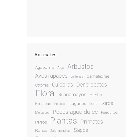
Animales
Arbustos
Agapornis
Alga
Aves rapaces
Camaleones
ballenas
Culebras
Dendrobates
Cotorras
Flora
Guacamayos
Hierba
Loros
Lagartos
Loris
Hortalizas
Insectos
Peces agua dulce
Periquitos
Moluscos
Plantas
Primates
Perros
Sapos
Ranas
Salamandras