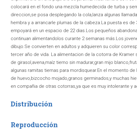
colocará en el fondo una mezcla humedecida de turba y serrí
direccion,se posa desplegando la cola,lanza algunas llamada
hembra y a arrancarle plumas de la cabeza.La puesta es de 
empoyará en un espacio de 22 dias.Los pequeños abandonan
continuan alimentandolos curante 2 semanas más.Los joven
dibujo.Se convierten en adultos y adquieren su color corres
tercer año de vida. La alimentacion de la cotorra de Kramer 
de girasol,avena,maíz tierno sin madurar,gran mijo blanco,fru
algunas ramitas tiernas para mordisquear.En el momento de l
de huevo,bizcocho mojado,granos germinados,y muchas hierv
en compañia de otras cotorras,ya que es muy intolerante y a
Distribución
Reproducción