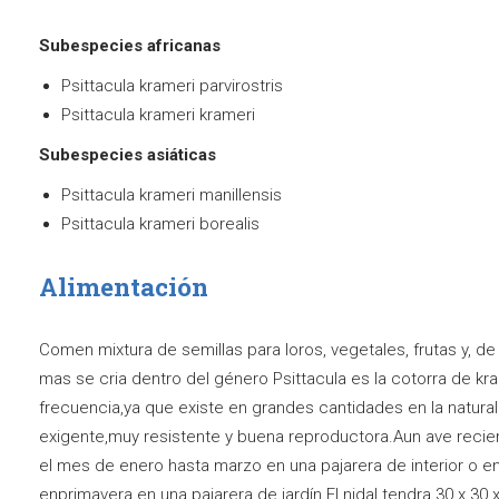
Subespecies africanas
Psittacula krameri parvirostris
Psittacula krameri krameri
Subespecies asiáticas
Psittacula krameri manillensis
Psittacula krameri borealis
Alimentación
Comen mixtura de semillas para loros, vegetales, frutas y, 
mas se cria dentro del género Psittacula es la cotorra de kr
frecuencia,ya que existe en grandes cantidades en la natura
exigente,muy resistente y buena reproductora.Aun ave recien
el mes de enero hasta marzo en una pajarera de interior o en
enprimavera en una pajarera de jardín.El nidal tendra 30 x 30