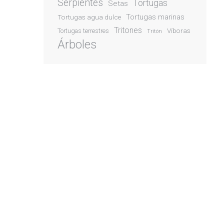
Serpientes
Tortugas
Setas
Tortugas marinas
Tortugas agua dulce
Tritones
Víboras
Tortugas terrestres
Tritón
Árboles