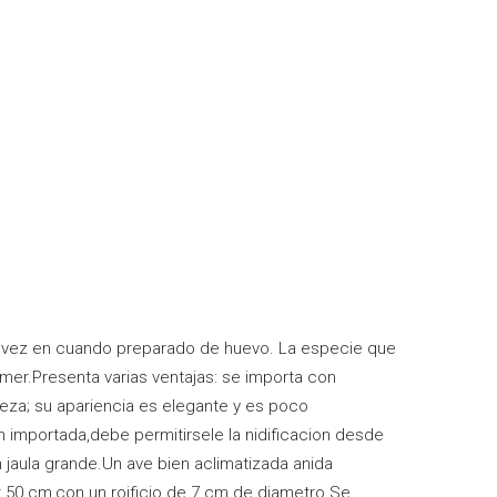
de vez en cuando preparado de huevo. La especie que
amer.Presenta varias ventajas: se importa con
leza; su apariencia es elegante y es poco
 importada,debe permitirsele la nidificacion desde
 jaula grande.Un ave bien aclimatizada anida
 x 50 cm,con un roificio de 7 cm de diametro.Se