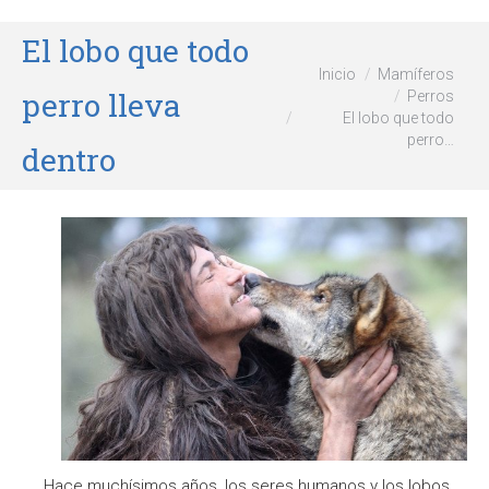
El lobo que todo
Estás aquí:
Inicio
Mamíferos
perro lleva
Perros
El lobo que todo
perro…
dentro
Hace muchísimos años, los seres humanos y los lobos