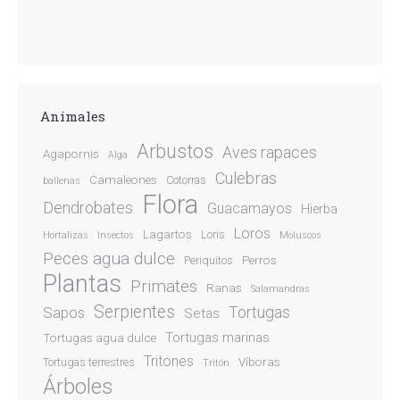
Animales
Arbustos
Aves rapaces
Agapornis
Alga
Culebras
Camaleones
Cotorras
ballenas
Flora
Dendrobates
Guacamayos
Hierba
Loros
Lagartos
Loris
Hortalizas
Insectos
Moluscos
Peces agua dulce
Perros
Periquitos
Plantas
Primates
Ranas
Salamandras
Serpientes
Sapos
Tortugas
Setas
Tortugas marinas
Tortugas agua dulce
Tritones
Víboras
Tortugas terrestres
Tritón
Árboles