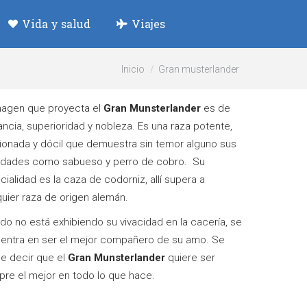
Vida y salud
Viajes
Estás aquí:
Inicio
Gran musterlander
magen que proyecta el
Gran Munsterlander
es de
ncia, superioridad y nobleza. Es una raza potente,
ionada y dócil que demuestra sin temor alguno sus
lidades como sabueso y perro de cobro. Su
ialidad es la caza de codorniz, allí supera a
quier raza de origen alemán.
do no está exhibiendo su vivacidad en la cacería, se
entra en ser el mejor compañero de su amo. Se
e decir que el
Gran Munsterlander
quiere ser
pre el mejor en todo lo que hace.