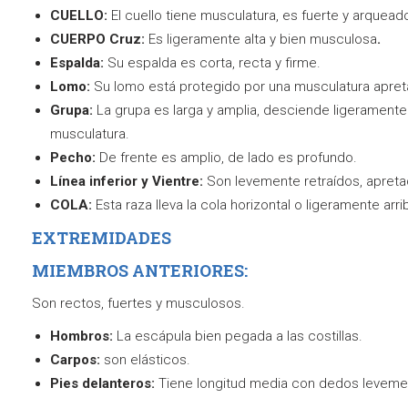
CUELLO:
El cuello tiene musculatura, es fuerte y arquead
CUERPO
Cruz:
Es ligeramente alta y bien musculosa
.
Espalda:
Su espalda es corta, recta y firme.
Lomo:
Su lomo está protegido por una musculatura apre
Grupa:
La grupa es larga y amplia, desciende ligeramente
musculatura.
Pecho:
De frente es amplio, de lado es profundo.
Línea inferior y Vientre:
Son levemente retraídos, apretad
COLA:
Esta raza lleva la cola horizontal o ligeramente arri
EXTREMIDADES
MIEMBROS ANTERIORES:
Son rectos, fuertes y musculosos.
Hombros:
La escápula bien pegada a las costillas.
Carpos:
son elásticos.
Pies delanteros:
Tiene longitud media con dedos leveme