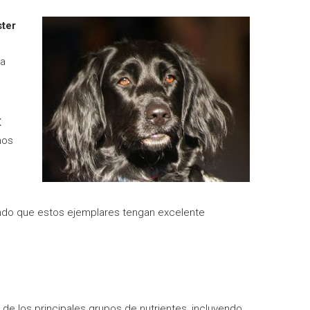
ter
za
X
nos
ando que estos ejemplares tengan excelente
 de los principales grupos de nutrientes, incluyendo