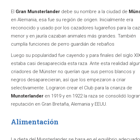
El
Gran Munsterlander
debe su nombre a la ciudad de
Müns
en Alemania, esa fue su región de origen. Inicialmente era
reconocido y usado por los cazadores lugareños para la ca
menor y en jauría cazaban animales más grandes. También
cumplía funciones de perro guardián de rebaños
Luego su popularidad fue cayendo y para finales del siglo XI
estaba casi desaparecida esta raza. Ante esta realidad algu
criadores de Münster no querían que sus perros blancos y
negros desaparecieran, así que los empezaron a criar
selectivamente. Lograron crear el Club para la crianza de
Munsterlander
en 1919 y en 1922 la raza se consolidó logr
reputación en Gran Bretaña, Alemania y EEUU.
Alimentación
La dieta del Munsterlander se basa en el equilibrio adecuado