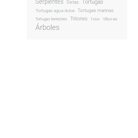
Serpientes
Tortugas
Setas
Tortugas marinas
Tortugas agua dulce
Tritones
Víboras
Tortugas terrestres
Tritón
Árboles