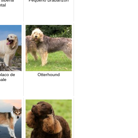
 siberia
Pequeño Brabanzón
ntal
olaco de
Otterhound
ale