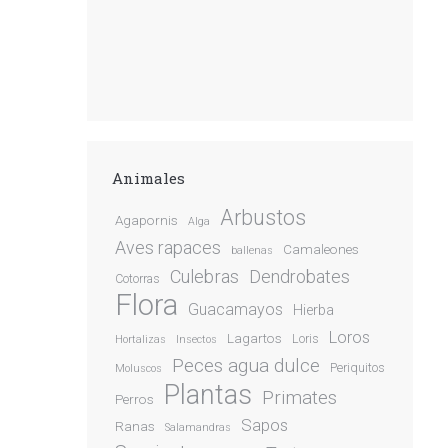
Animales
Arbustos
Agapornis
Alga
Aves rapaces
Camaleones
ballenas
Culebras
Dendrobates
Cotorras
Flora
Guacamayos
Hierba
Loros
Lagartos
Loris
Hortalizas
Insectos
Peces agua dulce
Periquitos
Moluscos
Plantas
Primates
Perros
Sapos
Ranas
Salamandras