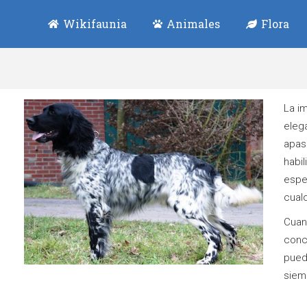
Wikifaunia
Animales
Flora
La i
elega
apas
habi
espec
cual
Cuan
conc
pued
siem