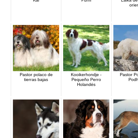
Kai
Pumi
Laika de
orie
Pastor polaco de
Kooikerhondje -
Pastor P
tierras bajas
Pequeño Perro
Podh
Holandés