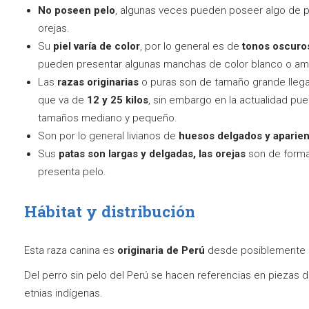
No poseen pelo
, algunas veces pueden poseer algo de pe
orejas.
Su
piel varía de color
, por lo general es de
tonos oscuros
pueden presentar algunas manchas de color blanco o amari
Las
razas originarias
o puras son de tamaño grande lleg
que va de
12 y 25 kilos
, sin embargo en la actualidad pu
tamaños mediano y pequeño.
Son por lo general livianos de
huesos delgados y aparienc
Sus
patas son largas y delgadas, las orejas
son de forma 
presenta pelo.
Hábitat y distribución
Esta raza canina es
originaria de Perú
desde posiblemente h
Del perro sin pelo del Perú se hacen referencias en piezas
etnias indígenas.