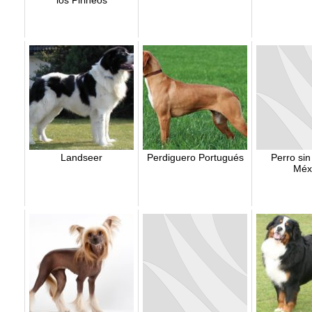
los Pirineos
Landseer
Perdiguero Portugués
Perro sin
Méx