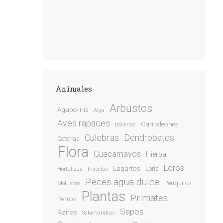
Animales
Arbustos
Agapornis
Alga
Aves rapaces
Camaleones
ballenas
Culebras
Dendrobates
Cotorras
Flora
Guacamayos
Hierba
Loros
Lagartos
Loris
Hortalizas
Insectos
Peces agua dulce
Periquitos
Moluscos
Plantas
Primates
Perros
Sapos
Ranas
Salamandras