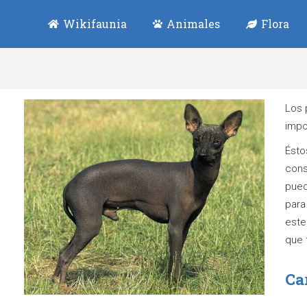
Wikifaunia
Animales
Flora
Los 
impo
Ésto
cons
pued
para
este
que 
Ca