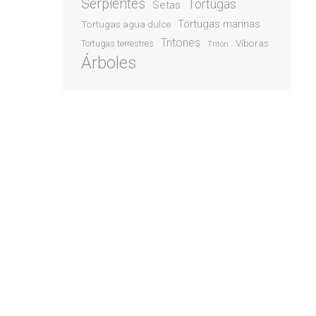
Serpientes
Tortugas
Setas
Tortugas marinas
Tortugas agua dulce
Tritones
Víboras
Tortugas terrestres
Tritón
Árboles