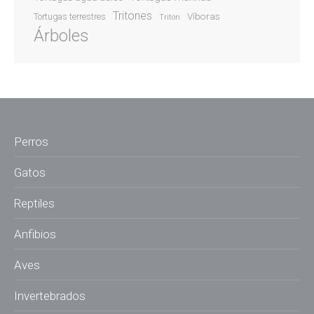
Tritones
Víboras
Tortugas terrestres
Tritón
Árboles
Perros
Gatos
Reptiles
Anfibios
Aves
Invertebrados