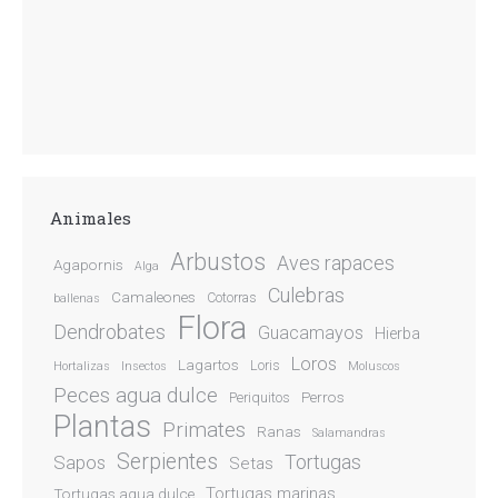
Animales
Arbustos
Aves rapaces
Agapornis
Alga
Culebras
Camaleones
Cotorras
ballenas
Flora
Dendrobates
Guacamayos
Hierba
Loros
Lagartos
Loris
Hortalizas
Insectos
Moluscos
Peces agua dulce
Perros
Periquitos
Plantas
Primates
Ranas
Salamandras
Serpientes
Sapos
Tortugas
Setas
Tortugas marinas
Tortugas agua dulce