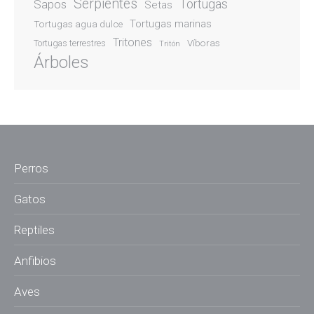
Serpientes
Sapos
Tortugas
Setas
Tortugas marinas
Tortugas agua dulce
Tritones
Víboras
Tortugas terrestres
Tritón
Árboles
Perros
Gatos
Reptiles
Anfibios
Aves