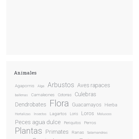
Animales
Arbustos
Aves rapaces
Agapornis
Alga
Culebras
Camaleones
Cotorras
ballenas
Flora
Dendrobates
Guacamayos
Hierba
Loros
Lagartos
Loris
Hortalizas
Insectos
Moluscos
Peces agua dulce
Perros
Periquitos
Plantas
Primates
Ranas
Salamandras