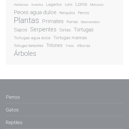
Loros
Lagartos
Loris
Hortalizas
Insectos
Moluscos
Peces agua dulce
Perros
Periquitos
Plantas
Primates
Ranas
Salamandras
Serpientes
Sapos
Tortugas
Setas
Tortugas marinas
Tortugas agua dulce
Tritones
Víboras
Tortugas terrestres
Tritón
Árboles
Perros
Gatos
Reptiles