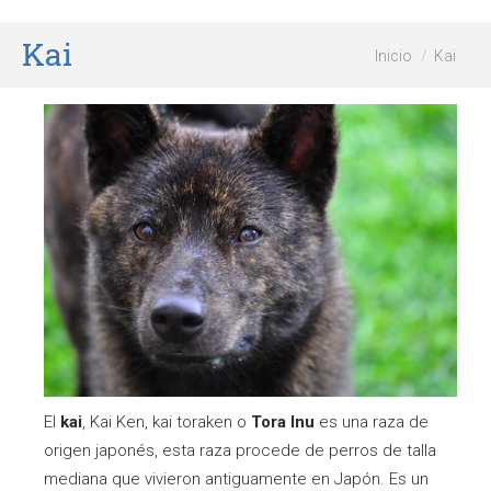
Kai
Estás aquí:
Inicio
Kai
El
kai
, Kai Ken, kai toraken o
Tora Inu
es una raza de
origen japonés, esta raza procede de perros de talla
mediana que vivieron antiguamente en Japón. Es un