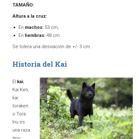
TAMAÑO:
Altura a la cruz:
En
machos:
53 cm,
En
hembras:
48 cm.
Se tolera una desviación de +/- 3 cm.
Historia del Kai
El
kai
,
Kai Ken,
kai
toraken
o Tora
Inu es
una raza
tipo