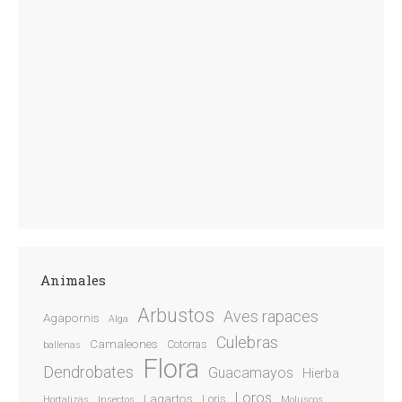
Animales
Arbustos
Aves rapaces
Agapornis
Alga
Culebras
Camaleones
Cotorras
ballenas
Flora
Dendrobates
Guacamayos
Hierba
Loros
Lagartos
Loris
Hortalizas
Insectos
Moluscos