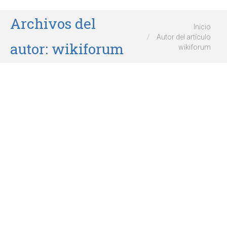
Archivos del
Estás aquí:
Inicio
Autor del artículo
autor:
wikiforum
wikiforum
Beneficios del Aceite de Pescado
para la salud
Dietas
,
Estilo de vida y salud
Por
wikiforum